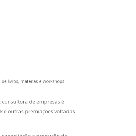
 de livros, matérias e workshops
É consultora de empresas é
k e outras premiações voltadas
a capacitação e produção de