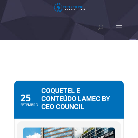
COQUETEL E
25
CONTEÚDO LAMEC BY
SETEMBRO
CEO COUNCIL